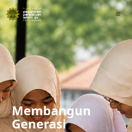
Skip
to
Menu
content
Membangun
Generasi