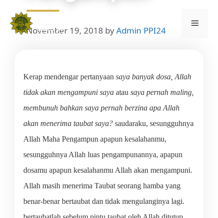
Skip
to
Menu
content
November 19, 2018
by
Admin PPI24
Kerap mendengar pertanyaan
saya banyak dosa, Allah
tidak akan mengampuni saya
atau
saya pernah maling,
membunuh bahkan saya pernah berzina apa Allah
akan menerima taubat saya?
saudaraku, sesungguhnya
Allah Maha Pengampun apapun kesalahanmu,
sesungguhnya Allah luas pengampunannya, apapun
dosamu apapun kesalahanmu Allah akan mengampuni.
Allah masih menerima Taubat seorang hamba yang
benar-benar bertaubat dan tidak mengulanginya lagi.
bertaubatlah sebelum pintu taubat oleh Allah ditutup.