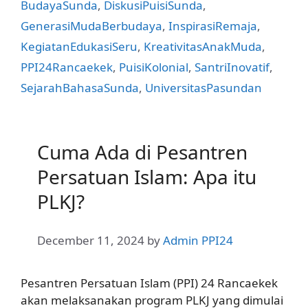
BudayaSunda
,
DiskusiPuisiSunda
,
GenerasiMudaBerbudaya
,
InspirasiRemaja
,
KegiatanEdukasiSeru
,
KreativitasAnakMuda
,
PPI24Rancaekek
,
PuisiKolonial
,
SantriInovatif
,
SejarahBahasaSunda
,
UniversitasPasundan
Cuma Ada di Pesantren
Persatuan Islam: Apa itu
PLKJ?
December 11, 2024
by
Admin PPI24
Pesantren Persatuan Islam (PPI) 24 Rancaekek
akan melaksanakan program PLKJ yang dimulai