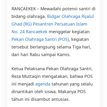
RANCAEKEK – Mewadahi potensi santri di
bidang olah­raga,
Bidgar Olahraga
Rijalul
Ghad (RG)
Pesantren Persa­tuan Islam
No. 24 Rancaekek
menggelar kegiatan
Pekan Olahraga Santri (POS)
, kegiatan
tersebut berlangsung se­lama Tiga hari,
dari hari Rabu sampai Kamis.
Ketua Pelaksana Pekan Olah­raga Santri,
Reza Muttaqin mengatakan, bahwa POS
ini menjadi
agenda
tahunan yang selalu
dinantikan oleh siswa. Makanya POS
tahun ini dis­ambut antusias.