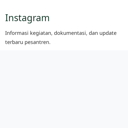
Instagram
Informasi kegiatan, dokumentasi, dan update
terbaru pesantren.
@ppi24rancaekek
Alamat
Pondok Pesantren Persatuan Islam 24
Rancaekek
Jl. Cikijing KM 1,5