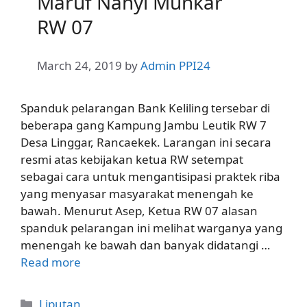
Maruf Nahyi Munkar
RW 07
March 24, 2019
by
Admin PPI24
Spanduk pelarangan Bank Keliling tersebar di
beberapa gang Kampung Jambu Leutik RW 7
Desa Linggar, Rancaekek. Larangan ini secara
resmi atas kebijakan ketua RW setempat
sebagai cara untuk mengantisipasi praktek riba
yang menyasar masyarakat menengah ke
bawah. Menurut Asep, Ketua RW 07 alasan
spanduk pelarangan ini melihat warganya yang
menengah ke bawah dan banyak didatangi …
Read more
Categories
Liputan