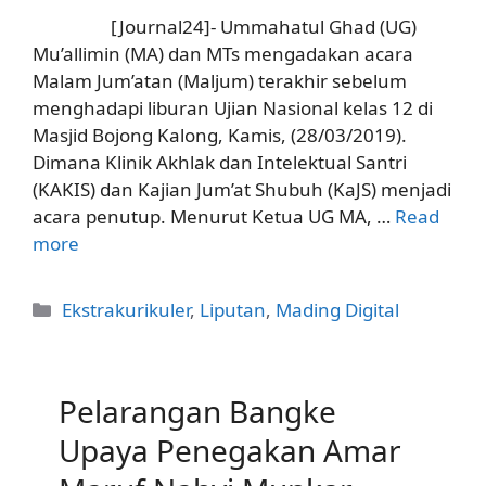
[Journal24]- Ummahatul Ghad (UG)
Mu’allimin (MA) dan MTs mengadakan acara
Malam Jum’atan (Maljum) terakhir sebelum
menghadapi liburan Ujian Nasional kelas 12 di
Masjid Bojong Kalong, Kamis, (28/03/2019).
Dimana Klinik Akhlak dan Intelektual Santri
(KAKIS) dan Kajian Jum’at Shubuh (KaJS) menjadi
acara penutup. Menurut Ketua UG MA, …
Read
more
Categories
Ekstrakurikuler
,
Liputan
,
Mading Digital
Pelarangan Bangke
Upaya Penegakan Amar