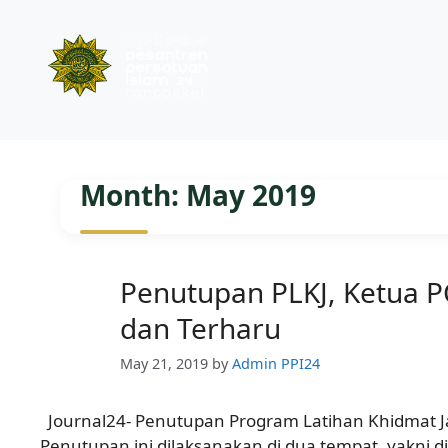
Skip
to
Month:
May 2019
content
Penutupan PLKJ, Ketua P
dan Terharu
May 21, 2019
by
Admin PPI24
Journal24- Penutupan Program Latihan Khidmat Jam
Penutupan ini dilaksanakan di dua tempat, yakni di