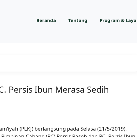
Beranda
Tentang
Program & Lay
C. Persis Ibun Merasa Sedih
’iyah (PLKJ) berlangsung pada Selasa (21/5/2019).
 Pimpinan Cabang (PC) Persis Paseh dan PC. Persis Ibun.