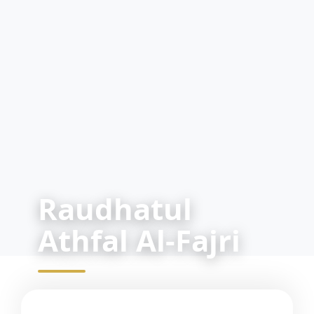
Raudhatul
Athfal Al-Fajri