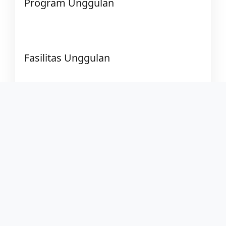
Program Unggulan
Fasilitas Unggulan
Prestasi
© 2026 Pesantren Persatuan Islam 24 Rancaekek
• Built