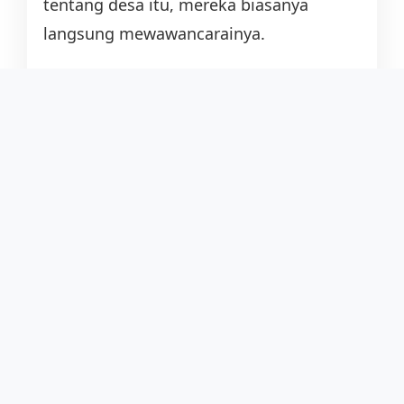
tentang desa itu, mereka biasanya
langsung mewawancarainya.
Obrolan pun mengalir dari soal sekolah
hingga cerita-cerita sejarah lokal. Kang
Hawe tampak tertarik mendengarkan
kisah-kisah dari Buya, terutama
mengenai kehidupan sosial sebelum
sekolah dibangun. Namun, percakapan
itu harus berhenti sejenak karena bel
pergantian pelajaran berbunyi.
“Hayu, Kang, ka kelas,” ajak saya.
Kami lalu menuju kelas 11A yang terletak