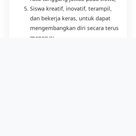
Siswa kreatif, inovatif, terampil,
dan bekerja keras, untuk dapat
mengembangkan diri secara terus
menerus;
Siswa memiliki dasar-dasar
pengetahuan, kemampuan, dan
keterampilan, untuk melanjutkan
pendidikan pada jenjang yang
lebih tinggi.
Program Unggulan
Pengembangan Akhlaqul Karimah
Pembiasaan shalat wajib dan