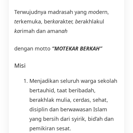
Terwujudnya madrasah yang
mo
dern,
te
rkemuka, ber
kar
akter,
ber
akhlakul
ka
rimah dan aman
ah
dengan motto
“
MOTEKAR BERKAH”
Misi
Menjadikan seluruh warga sekolah
bertauhid, taat beribadah,
berakhlak mulia, cerdas, sehat,
disiplin dan berwawasan Islam
yang bersih dari syirik, bid’ah dan
pemikiran sesat.