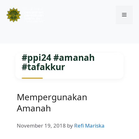
Menu
Skip
to
#ppi24 #amanah
content
#tafakkur
Mempergunakan
Amanah
November 19, 2018
by
Refi Mariska