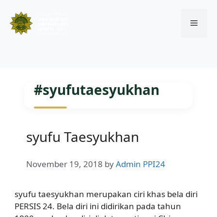
Menu
Skip
to
#syufutaesyukhan
content
syufu Taesyukhan
November 19, 2018
by
Admin PPI24
syufu taesyukhan merupakan ciri khas bela diri
PERSIS 24. Bela diri ini didirikan pada tahun