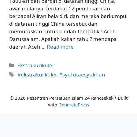
1800-an dan berdiri di dataran tinggi China.
awal mulanya, terdapat 12 pendekar dari
berbagai Aliran bela diri. dan mereka berkumpul
di dataran tinggi China tersebut dan
memutuskan untuk pindah tempat ke Aceh
Darussalam. Apakah kalian tahu ? mengapa
daerah Aceh …
Read more
Categories
Ekstrakurikuler
Tags
#ekstrakulikuler
,
#syufutaesyukhan
© 2026 Pesantren Persatuan Islam 24 Rancaekek
• Built
with
GeneratePress