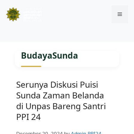
Menu
Skip
to
BudayaSunda
content
Serunya Diskusi Puisi
Sunda Zaman Belanda
di Unpas Bareng Santri
PPI 24
December 20, 2024
by
Admin PPI24