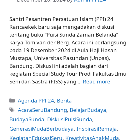
Santri Pesantren Persatuan Islam (PPI) 24
Rancaekek baru saja mengadakan diskusi
tentang buku “Puisi Sunda Zaman Belanda”
karya Tom van der Berg. Acara ini berlangsung
pada 19 Desember 2024 di Aula Haji Hasan
Mustapa, Universitas Pasundan (Unpas),
Bandung. Diskusi ini adalah bagian dari
kegiatan Special Study Tour Prodi Fakultas Ilmu
Seni dan Sastra (FISS) yang …
Read more
Categories
Agenda PPI 24
,
Berita
Tags
AcaraSeruBandung
,
BelajarBudaya
,
BudayaSunda
,
DiskusiPuisiSunda
,
GenerasiMudaBerbudaya
,
InspirasiRemaja
,
KegiatanEdukasiSeru
,
KreativitasAnakMuda
,