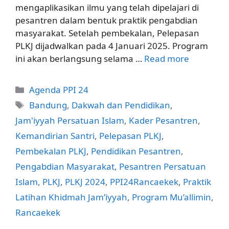
mengaplikasikan ilmu yang telah dipelajari di
pesantren dalam bentuk praktik pengabdian
masyarakat. Setelah pembekalan, Pelepasan
PLKJ dijadwalkan pada 4 Januari 2025. Program
ini akan berlangsung selama …
Read more
Categories
Agenda PPI 24
Tags
Bandung
,
Dakwah dan Pendidikan
,
Jam'iyyah Persatuan Islam
,
Kader Pesantren
,
Kemandirian Santri
,
Pelepasan PLKJ
,
Pembekalan PLKJ
,
Pendidikan Pesantren
,
Pengabdian Masyarakat
,
Pesantren Persatuan
Islam
,
PLKJ
,
PLKJ 2024
,
PPI24Rancaekek
,
Praktik
Latihan Khidmah Jam’iyyah
,
Program Mu’allimin
,
Rancaekek