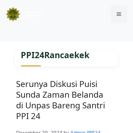
Menu
Skip
to
PPI24Rancaekek
content
Serunya Diskusi Puisi
Sunda Zaman Belanda
di Unpas Bareng Santri
PPI 24
December 20, 2024
by
Admin PPI24