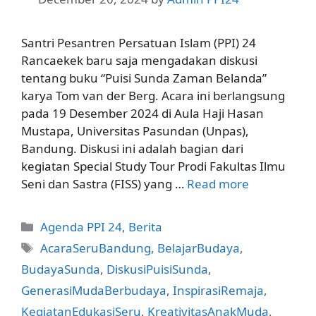
Santri Pesantren Persatuan Islam (PPI) 24
Rancaekek baru saja mengadakan diskusi
tentang buku “Puisi Sunda Zaman Belanda”
karya Tom van der Berg. Acara ini berlangsung
pada 19 Desember 2024 di Aula Haji Hasan
Mustapa, Universitas Pasundan (Unpas),
Bandung. Diskusi ini adalah bagian dari
kegiatan Special Study Tour Prodi Fakultas Ilmu
Seni dan Sastra (FISS) yang …
Read more
Categories
Agenda PPI 24
,
Berita
Tags
AcaraSeruBandung
,
BelajarBudaya
,
BudayaSunda
,
DiskusiPuisiSunda
,
GenerasiMudaBerbudaya
,
InspirasiRemaja
,
KegiatanEdukasiSeru
,
KreativitasAnakMuda
,