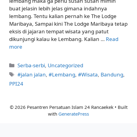
lembang maka ga perlu susah susah mimin
buat jelasin lebih jelas gimana indahnya
lembang. Tentu kalian pernah ke The Lodge
Maribaya, Sampai kini The Lodge Maribaya tetap
eksis di jajaran tempat wisata yang patut
dikunjungi kalau ke Lembang. Kalian …
Read
more
Categories
Serba-serbi
,
Uncategorized
Tags
#jalan jalan
,
#Lembang
,
#Wisata
,
Bandung
,
PPI24
© 2026 Pesantren Persatuan Islam 24 Rancaekek
• Built
with
GeneratePress