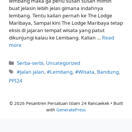
lembang maka ga perlu susah susah mimin
buat jelasin lebih jelas gimana indahnya
lembang. Tentu kalian pernah ke The Lodge
Maribaya, Sampai kini The Lodge Maribaya tetap
eksis di jajaran tempat wisata yang patut
dikunjungi kalau ke Lembang. Kalian …
Read
more
Categories
Serba-serbi
,
Uncategorized
Tags
#jalan jalan
,
#Lembang
,
#Wisata
,
Bandung
,
PPI24
© 2026 Pesantren Persatuan Islam 24 Rancaekek
• Built
with
GeneratePress