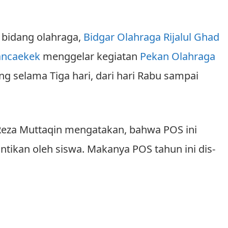
bidang olah­raga,
Bidgar Olahraga
Rijalul Ghad
Rancaekek
menggelar kegiatan
Pekan Olahraga
ng se­lama Tiga hari, dari hari Rabu sampai
 Reza Muttaqin mengatakan, bahwa POS ini
ntikan oleh siswa. Makanya POS tahun ini dis­