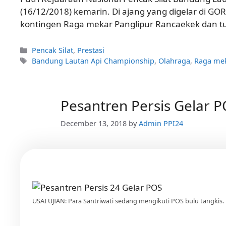
(16/12/2018) kemarin. Di ajang yang digelar di GO
kontingen Raga mekar Panglipur Rancaekek dan tu
Categories
Pencak Silat
,
Prestasi
Tags
Bandung Lautan Api Championship
,
Olahraga
,
Raga mek
Pesantren Persis Gelar 
December 13, 2018
by
Admin PPI24
USAI UJIAN: Para Santriwati sedang mengikuti POS bulu tangkis.