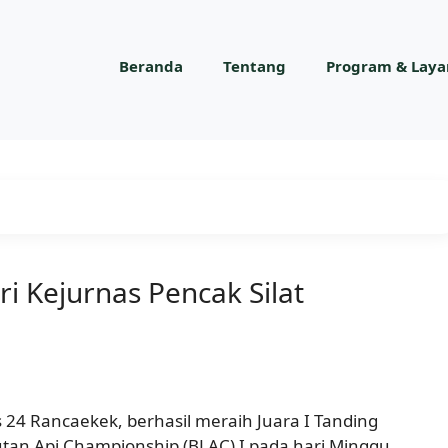
Beranda
Tentang
Program & Lay
ri Kejurnas Pencak Silat
is 24 Rancaekek, berhasil meraih Juara I Tanding
utan Api Championship (BLAC) I pada hari Minggu