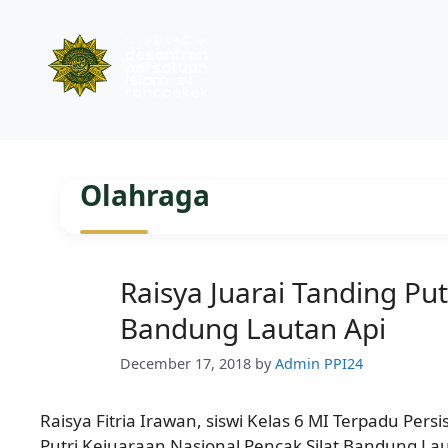
Skip
to
Olahraga
content
Raisya Juarai Tanding Put
Bandung Lautan Api
December 17, 2018
by
Admin PPI24
Raisya Fitria Irawan, siswi Kelas 6 MI Terpadu Pers
Putri Kejuaraan Nasional Pencak Silat Bandung La