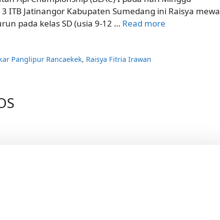
R 3 ITB Jatinangor Kabupaten Sumedang ini Raisya mewak
run pada kelas SD (usia 9-12 …
Read more
ar Panglipur Rancaekek
,
Raisya Fitria Irawan
POS