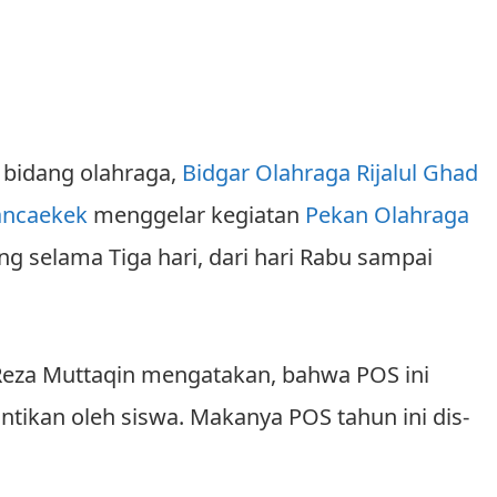
bidang olah­raga,
Bidgar Olahraga
Rijalul Ghad
Rancaekek
menggelar kegiatan
Pekan Olahraga
ng se­lama Tiga hari, dari hari Rabu sampai
 Reza Muttaqin mengatakan, bahwa POS ini
ntikan oleh siswa. Makanya POS tahun ini dis­