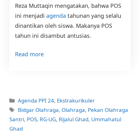
Reza Muttaqin mengatakan, bahwa POS
ini menjadi
agenda
tahunan yang selalu
dinantikan oleh siswa. Makanya POS
tahun ini dis­ambut antusias.
Read more
Categories
Agenda PPI 24
,
Ekstrakurikuler
Tags
Bidgar Olahraga
,
Olahraga
,
Pekan Olahraga
Santri
,
POS
,
RG-UG
,
Rijalul Ghad
,
Ummahatul
Ghad