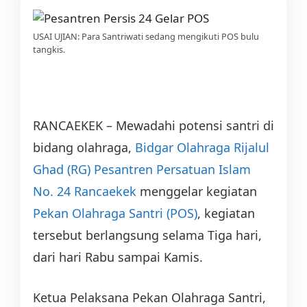
USAI UJIAN: Para Santriwati sedang mengikuti POS bulu
tangkis.
RANCAEKEK – Mewadahi potensi santri di
bidang olah­raga,
Bidgar Olahraga
Rijalul
Ghad (RG)
Pesantren Persa­tuan Islam
No. 24 Rancaekek
menggelar kegiatan
Pekan Olahraga Santri (POS)
, kegiatan
tersebut berlangsung se­lama Tiga hari,
dari hari Rabu sampai Kamis.
Ketua Pelaksana Pekan Olah­raga Santri,