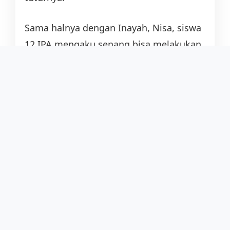
Sama halnya dengan Inayah, Nisa, siswa
12 IPA mengaku senang bisa melakukan
penelitian Desa Linggar. Ia bisa
mengetahui lebih dalam kondisi sosial
selama sepuluh tahun ke belakang desa
di wilayah Bandung Selatan ini.
"Kami melakukan penelitian selama dua
minggu mewawancarai sepuh-sepuh di
sini dan melakukan penelitian pustaka
juga baik buku atau website. Tadi sudah
dipresentasikan melalui esai dan power
point di hadapan seluruh santri Aliyah,"