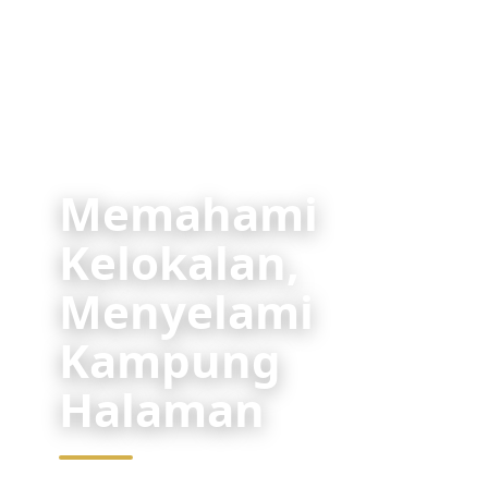
Memahami
Kelokalan,
Menyelami
Kampung
Halaman