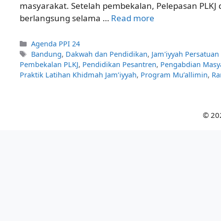
masyarakat. Setelah pembekalan, Pelepasan PLKJ d
berlangsung selama …
Read more
Categories
Agenda PPI 24
Tags
Bandung
,
Dakwah dan Pendidikan
,
Jam'iyyah Persatuan
Pembekalan PLKJ
,
Pendidikan Pesantren
,
Pengabdian Masy
Praktik Latihan Khidmah Jam’iyyah
,
Program Mu’allimin
,
Ra
© 20