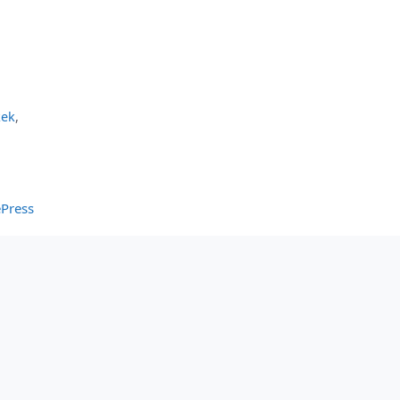
kek
,
Press